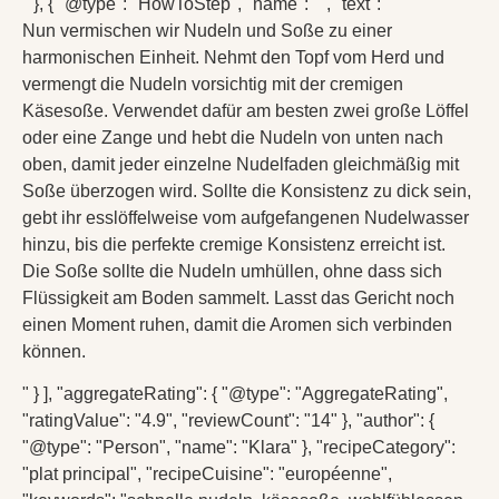
" }, { "@type": "HowToStep", "name": "", "text": "
Nun vermischen wir Nudeln und Soße zu einer
harmonischen Einheit. Nehmt den Topf vom Herd und
vermengt die Nudeln vorsichtig mit der cremigen
Käsesoße. Verwendet dafür am besten zwei große Löffel
oder eine Zange und hebt die Nudeln von unten nach
oben, damit jeder einzelne Nudelfaden gleichmäßig mit
Soße überzogen wird. Sollte die Konsistenz zu dick sein,
gebt ihr esslöffelweise vom aufgefangenen Nudelwasser
hinzu, bis die perfekte cremige Konsistenz erreicht ist.
Die Soße sollte die Nudeln umhüllen, ohne dass sich
Flüssigkeit am Boden sammelt. Lasst das Gericht noch
einen Moment ruhen, damit die Aromen sich verbinden
können.
" } ], "aggregateRating": { "@type": "AggregateRating",
"ratingValue": "4.9", "reviewCount": "14" }, "author": {
"@type": "Person", "name": "Klara" }, "recipeCategory":
"plat principal", "recipeCuisine": "européenne",