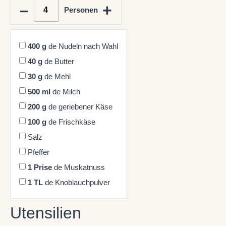
–
+
Personen
400
g
de Nudeln nach Wahl
40
g
de Butter
30
g
de Mehl
500
ml
de Milch
200
g
de geriebener Käse
100
g
de Frischkäse
Salz
Pfeffer
1
Prise
de Muskatnuss
1
TL
de Knoblauchpulver
Utensilien