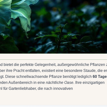
d bietet die perfekte Gelegenheit, außergewöhnliche Pflanzen 
r ihre Pracht entfalten, existiert eine besondere Staude, die er
gt. Diese schnellwachsende Pflanze benötigt lediglich
60 Tage
 jeden Außenbereich in eine
nächtliche Oase
. Ihre einzigartigen
 für Gartenliebhaber, die nach innovativen