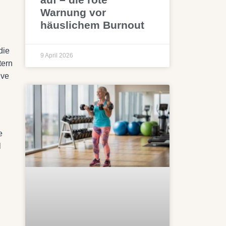
Warnung vor
häuslichem Burnout
die
9 April 2026
tern
ive
e
l