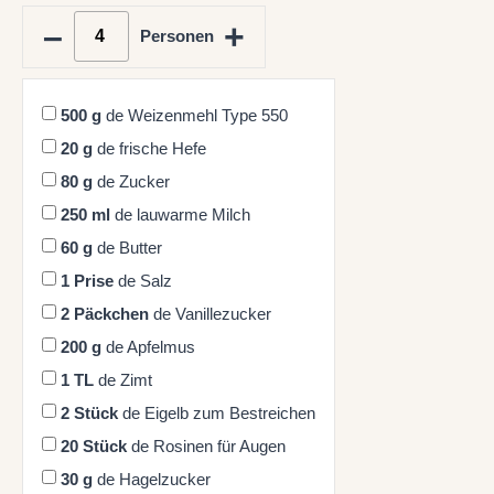
–
+
Personen
500
g
de Weizenmehl Type 550
20
g
de frische Hefe
80
g
de Zucker
250
ml
de lauwarme Milch
60
g
de Butter
1
Prise
de Salz
2
Päckchen
de Vanillezucker
200
g
de Apfelmus
1
TL
de Zimt
2
Stück
de Eigelb zum Bestreichen
20
Stück
de Rosinen für Augen
30
g
de Hagelzucker